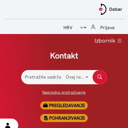
Odabir jezika
Prijava
Početna
Izbornik
Upute i priručnici
Kontakt
Statistike
Ovaj repozitorij
Kontakt
Napredno pretraživanje
PREGLEDAVANJE
POHRANJIVANJE